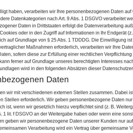
lligt haben, verarbeiten wir Ihre personenbezogenen Daten auf 
ondere Datenkategorien nach Art. 9 Abs. 1 DSGVO verarbeitet we
ogener Daten in Drittstaaten erfolgt die Datenverarbeitung auße
kies oder in den Zugriff auf Informationen in Ihr Endgerät (z. 
ich auf Grundlage von § 25 Abs. 1 TDDDG. Die Einwilligung ist j
ertraglicher Maßnahmen erforderlich, verarbeiten wir Ihre Daten 
en, sofern diese zur Erfüllung einer rechtlichen Verpflichtung 
ann ferner auf Grundlage unseres berechtigten Interesses nach 
rundlagen wird in den folgenden Absätzen dieser Datenschutzerk
nbezogenen Daten
ten wir mit verschiedenen externen Stellen zusammen. Dabei ist
Stellen erforderlich. Wir geben personenbezogene Daten nur d
ch ist, wenn wir gesetzlich hierzu verpflichtet sind (z. B. Wei
Abs. 1 lit. f DSGVO an der Weitergabe haben oder wenn eine so
tern geben wir personenbezogene Daten unserer Kunden nur auf
r gemeinsamen Verarbeitung wird ein Vertrag über gemeinsame V