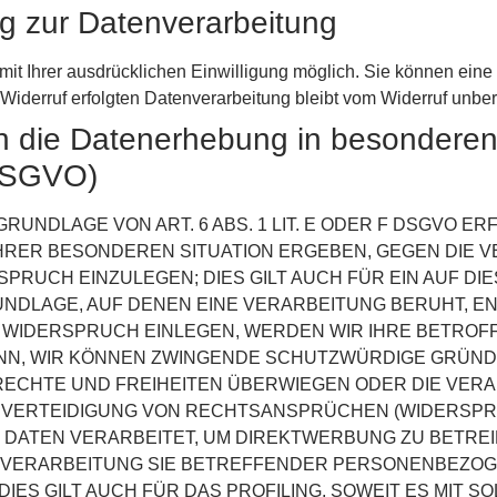
ung zur Datenverarbeitung
t Ihrer ausdrücklichen Einwilligung möglich. Sie können eine be
Widerruf erfolgten Datenverarbeitung bleibt vom Widerruf unber
n die Datenerhebung in besonderen
 DSGVO)
UNDLAGE VON ART. 6 ABS. 1 LIT. E ODER F DSGVO ERF
 IHRER BESONDEREN SITUATION ERGEBEN, GEGEN DIE 
RUCH EINZULEGEN; DIES GILT AUCH FÜR EIN AUF D
RUNDLAGE, AUF DENEN EINE VERARBEITUNG BERUHT, E
 WIDERSPRUCH EINLEGEN, WERDEN WIR IHRE BETRO
DENN, WIR KÖNNEN ZWINGENDE SCHUTZWÜRDIGE GRÜND
 RECHTE UND FREIHEITEN ÜBERWIEGEN ODER DIE VER
ERTEIDIGUNG VON RECHTSANSPRÜCHEN (WIDERSPRUCH
ATEN VERARBEITET, UM DIREKTWERBUNG ZU BETREIBE
E VERARBEITUNG SIE BETREFFENDER PERSONENBEZO
IES GILT AUCH FÜR DAS PROFILING, SOWEIT ES MIT 