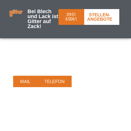
Inhalt
springen
Bei Blech
0951
STELLEN­
und Lack ist
65061
ANGEBOTE
Gitter auf
Zack!
TERMIN­
VEREINBARUNG-
SCHNELL &
UNKOMPLIZIERT
MAIL
TELEFON