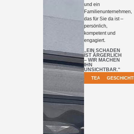
und ein
Familienunternehmen,
das für Sie da ist –
persönlich,
kompetent und
engagiert.
„EIN SCHADEN
IST ÄRGERLICH
– WIR MACHEN
IHN
UNSICHTBAR.“
TEAM
GESCHICHT