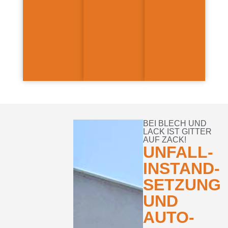
BEI BLECH UND
LACK IST GITTER
AUF ZACK!
UNFALL­
INSTAND­
SETZUNG
UND
AUTO­