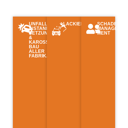
UNFALL­
LACKIERUNG
SCHADENS­
INSTAND­
MANAGE­
SETZUNG
MENT
&
KAROSSERIE­
BAU
ALLER
FABRIKATE