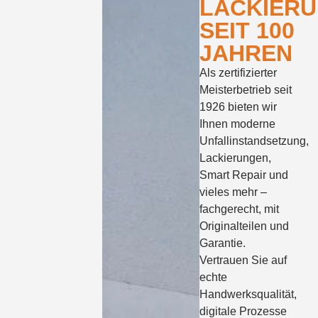
LACKIER
SEIT 100
JAHREN
Als zertifizierter
Meisterbetrieb seit
1926 bieten wir
Ihnen moderne
Unfallinstandsetzung,
Lackierungen,
Smart Repair und
vieles mehr –
fachgerecht, mit
Originalteilen und
Garantie.
Vertrauen Sie auf
echte
Handwerksqualität,
digitale Prozesse